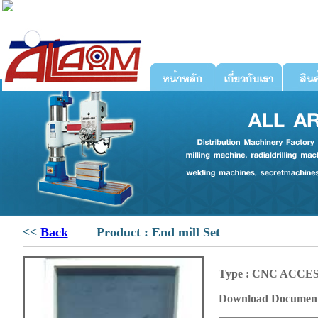
<<
Back
Product : End mill Set
Type : CNC ACCE
Download Document