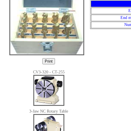
E
End mi
Num
CV3-320 - CT-255
3-Jaw NC Rotary Table